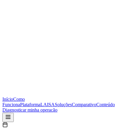
Início
Como
Funciona
Plataforma
LAISA
Soluções
Comparativo
Conteúdo
Diagnosticar minha operação