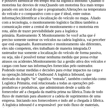
é possível identificar em tempo real na logística inbound: Quando o
motorista faz desvios de rota;Quando um motorista fica mais tempo
parado em um local do que o programado;Alterações na temperatura
do veículo e o comparativo com o que é ideal, entre outras
informações;Identificar a localização do veículo no mapa. Aliado
com a tecnologia, o monitoramento logístico facilitou também a
comunicação entre a central de monitoramento e o motorista em
rota, além de trazer previsibilidade para a logística
primária. Rastreamento X Monitoramento Se você acha que é
preciso somente rastrear os veículos na cadeia logística, vai perceber
que está enganado. Rastreamento e monitoramento são diferentes,
eles não competem, eles trabalham de maneira integrada.O
rastreador traz somente a localização do veículo de forma passiva,
ou seja, não é possível tomar nenhuma medida que possa evitar
atrasos ou acidentes.Monitoramento faz a gestão ativa dos veículos e
cargas com base nas informações fornecidas pelo rastreador.
Podendo tomar medidas e decisões para evitar impactos na carga e
na operação.Inbound x Outbound A logística Inbound, que
derivado do inglês “in” significa “entrada”, também conhecida como
Logística Primária, está relacionada a todas as operações pré-
produtivas e produtivas, que administram desde a saída do
fornecedor até a chegada da matéria prima na fábrica.Trata de todo
fluxo de materiais para abastecer a cadeia de suprimentos de uma
empresa. Iniciando nos fornecedores e indo até a chegada à fábrica.
A logística inbound é a responsável por todo fluxo de materiais,