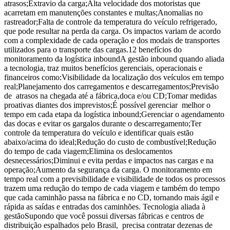
atrasos;Extravio da carga;Alta velocidade dos motoristas que
acarretam em manutenções constantes e multas;Anomalias no
rastreador;Falta de controle da temperatura do veículo refrigerado,
que pode resultar na perda da carga. Os impactos variam de acordo
com a complexidade de cada operação e dos modais de transportes
utilizados para o transporte das cargas.12 benefícios do
monitoramento da logística inboundA gestão inbound quando aliada
a tecnologia, traz muitos benefícios gerenciais, operacionais e
financeiros como:Visibilidade da localização dos veículos em tempo
real;Planejamento dos carregamentos e descarregamentos;Previsão
de atrasos na chegada até a fábrica,doca e/ou CD;Tomar medidas
proativas diantes dos imprevistos;É possível gerenciar melhor o
tempo em cada etapa da logística inbound;Gerenciar o agendamento
das docas e evitar os gargalos durante o descarregamento;Ter
controle da temperatura do veículo e identificar quais estão
abaixo/acima do ideal;Redução do custo de combustível;Redução
do tempo de cada viagem;Elimina os deslocamentos
desnecessários;Diminui e evita perdas e impactos nas cargas e na
operação;Aumento da segurança da carga. O monitoramento em
tempo real com a previsibilidade e visibilidade de todos os processos
trazem uma redução do tempo de cada viagem e também do tempo
que cada caminhão passa na fábrica e no CD, tornando mais ágil e
rápida as saídas e entradas dos caminhões. Tecnologia aliada à
gestãoSupondo que você possui diversas fábricas e centros de
distribuição espalhados pelo Brasil, precisa contratar dezenas de