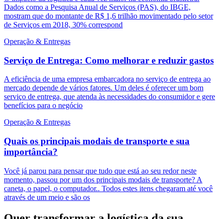
Dados como a Pesquisa Anual de Serviços (PAS), do IBGE,
mostram que do montante de R$ 1,6 trilhão movimentado pelo setor
de Serviços em 2018, 30% correspond
Operação & Entregas
Serviço de Entrega: Como melhorar e reduzir gastos
A eficiência de uma empresa embarcadora no serviço de entrega ao
mercado depende de vários fatores. Um deles é oferecer um bom
serviço de entrega, que atenda às necessidades do consumidor e gere
benefícios para o negócio
Operação & Entregas
Quais os principais modais de transporte e sua
importância?
Você já parou para pensar que tudo que está ao seu redor neste
momento, passou por um dos principais modais de transporte? A
caneta, o papel, o computador.. Todos estes itens chegaram até você
através de um meio e são os
Quer transformar a logística da sua