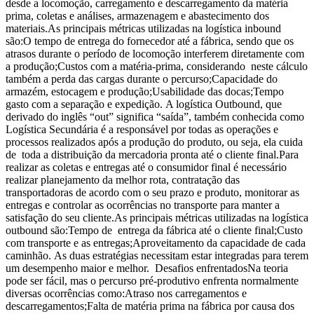
desde a locomoção, carregamento e descarregamento da matéria
prima, coletas e análises, armazenagem e abastecimento dos
materiais.As principais métricas utilizadas na logística inbound
são:O tempo de entrega do fornecedor até a fábrica, sendo que os
atrasos durante o período de locomoção interferem diretamente com
a produção;Custos com a matéria-prima, considerando neste cálculo
também a perda das cargas durante o percurso;Capacidade do
armazém, estocagem e produção;Usabilidade das docas;Tempo
gasto com a separação e expedição. A logística Outbound, que
derivado do inglês “out” significa “saída”, também conhecida como
Logística Secundária é a responsável por todas as operações e
processos realizados após a produção do produto, ou seja, ela cuida
de toda a distribuição da mercadoria pronta até o cliente final.Para
realizar as coletas e entregas até o consumidor final é necessário
realizar planejamento da melhor rota, contratação das
transportadoras de acordo com o seu prazo e produto, monitorar as
entregas e controlar as ocorrências no transporte para manter a
satisfação do seu cliente.As principais métricas utilizadas na logística
outbound são:Tempo de entrega da fábrica até o cliente final;Custo
com transporte e as entregas;Aproveitamento da capacidade de cada
caminhão. As duas estratégias necessitam estar integradas para terem
um desempenho maior e melhor. Desafios enfrentadosNa teoria
pode ser fácil, mas o percurso pré-produtivo enfrenta normalmente
diversas ocorrências como:Atraso nos carregamentos e
descarregamentos;Falta de matéria prima na fábrica por causa dos