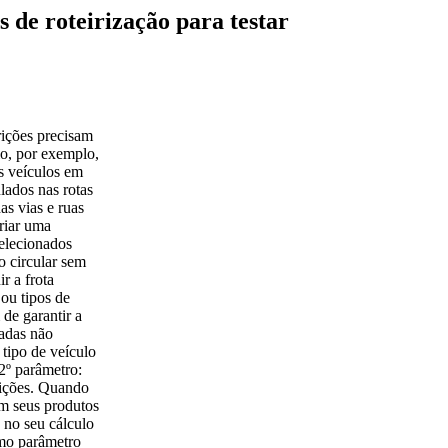
 de roteirização para testar
rições precisam
o, por exemplo,
s veículos em
ulados nas rotas
s vias e ruas
criar uma
selecionados
o circular sem
r a frota
ou tipos de
de garantir a
radas não
tipo de veículo
.2º parâmetro:
rições. Quando
em seus produtos
e no seu cálculo
omo parâmetro