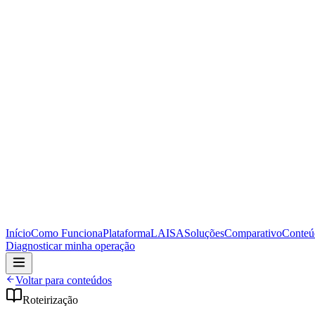
Início
Como Funciona
Plataforma
LAISA
Soluções
Comparativo
Conteú
Diagnosticar minha operação
Voltar para conteúdos
Roteirização