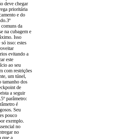
hão deve chegar
ega prioritária
ocamento e do
ido.3º
s comuns da
ase na cubagem e
áximo. Isso
só isso: estes
oveitar
rios evitando a
ar este
ício ao seu
m com restrições
te, um túnel,
ao tamanho dos
eckpoint de
rista a seguir
.5º parâmetro:
arâmetro é
igosos. Seu
ões pouco
por exemplo.
ssencial no
ntregar no
a que a