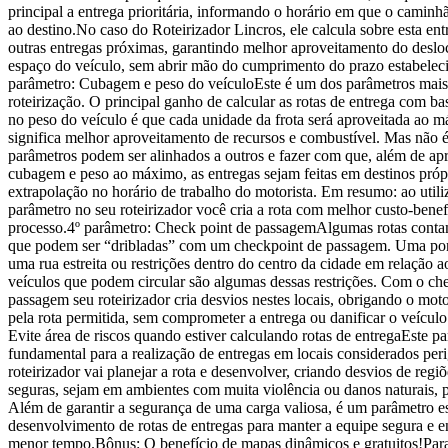
principal a entrega prioritária, informando o horário em que o camin
ao destino.No caso do Roteirizador Lincros, ele calcula sobre esta entr
outras entregas próximas, garantindo melhor aproveitamento do desl
espaço do veículo, sem abrir mão do cumprimento do prazo estabelec
parâmetro: Cubagem e peso do veículoEste é um dos parâmetros mai
roteirização. O principal ganho de calcular as rotas de entrega com b
no peso do veículo é que cada unidade da frota será aproveitada ao m
significa melhor aproveitamento de recursos e combustível. Mas não é 
parâmetros podem ser alinhados a outros e fazer com que, além de apr
cubagem e peso ao máximo, as entregas sejam feitas em destinos próp
extrapolação no horário de trabalho do motorista. Em resumo: ao utiliz
parâmetro no seu roteirizador você cria a rota com melhor custo-benef
processo.4º parâmetro: Check point de passagemAlgumas rotas conta
que podem ser “dribladas” com um checkpoint de passagem. Uma pon
uma rua estreita ou restrições dentro do centro da cidade em relação 
veículos que podem circular são algumas dessas restrições. Com o ch
passagem seu roteirizador cria desvios nestes locais, obrigando o moto
pela rota permitida, sem comprometer a entrega ou danificar o veículo
Evite área de riscos quando estiver calculando rotas de entregaEste p
fundamental para a realização de entregas em locais considerados per
roteirizador vai planejar a rota e desenvolver, criando desvios de regi
seguras, sejam em ambientes com muita violência ou danos naturais, 
Além de garantir a segurança de uma carga valiosa, é um parâmetro e
desenvolvimento de rotas de entregas para manter a equipe segura e e
menor tempo.Bônus: O benefício de mapas dinâmicos e gratuitos!Par