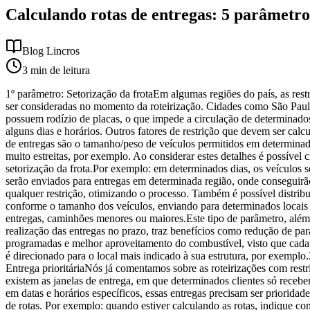
Calculando rotas de entregas: 5 parâmetros
Blog Lincros
3
min de leitura
1º parâmetro: Setorização da frotaEm algumas regiões do país, as rest
ser consideradas no momento da roteirização. Cidades como São Paul
possuem rodízio de placas, o que impede a circulação de determinado
alguns dias e horários. Outros fatores de restrição que devem ser calc
de entregas são o tamanho/peso de veículos permitidos em determinada
muito estreitas, por exemplo. Ao considerar estes detalhes é possível 
setorização da frota.Por exemplo: em determinados dias, os veículos 
serão enviados para entregas em determinada região, onde conseguirã
qualquer restrição, otimizando o processo. Também é possível distribui
conforme o tamanho dos veículos, enviando para determinados locais 
entregas, caminhões menores ou maiores.Este tipo de parâmetro, além 
realização das entregas no prazo, traz benefícios como redução de pa
programadas e melhor aproveitamento do combustível, visto que cada 
é direcionado para o local mais indicado à sua estrutura, por exemplo
Entrega prioritáriaNós já comentamos sobre as roteirizações com rest
existem as janelas de entrega, em que determinados clientes só receb
em datas e horários específicos, essas entregas precisam ser prioridad
de rotas. Por exemplo: quando estiver calculando as rotas, indique c